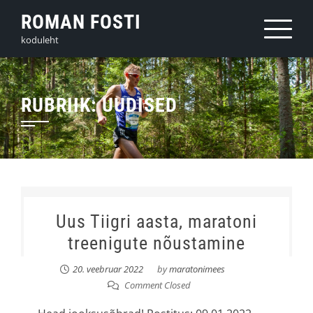
Skip
ROMAN FOSTI
to
koduleht
content
RUBRIIK:
UUDISED
Uus Tiigri aasta, maratoni
treenigute nõustamine
20. veebruar 2022
by
maratonimees
Comment Closed