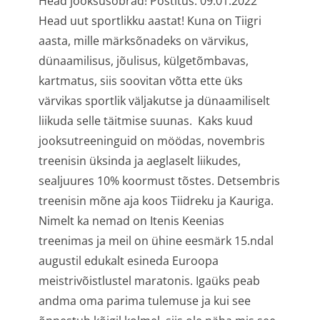
Head jooksusõbrad! Postitus: 09.01.2022
Head uut sportlikku aastat! Kuna on Tiigri
aasta, mille märksõnadeks on värvikus,
dünaamilisus, jõulisus, külgetõmbavas,
kartmatus, siis soovitan võtta ette üks
värvikas sportlik väljakutse ja dünaamiliselt
liikuda selle täitmise suunas. Kaks kuud
jooksutreeninguid on möödas, novembris
treenisin üksinda ja aeglaselt liikudes,
sealjuures 10% koormust tõstes. Detsembris
treenisin mõne aja koos Tiidreku ja Kauriga.
Nimelt ka nemad on Itenis Keenias
treenimas ja meil on ühine eesmärk 15.ndal
augustil edukalt esineda Euroopa
meistrivõistlustel maratonis. Igaüks peab
andma oma parima tulemuse ja kui see