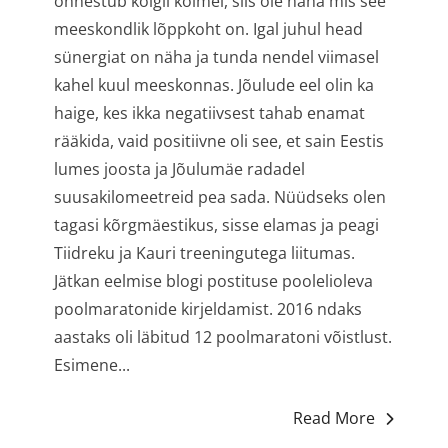
õnnestub kõigil kolmel, siis ole näha mis see
meeskondlik lõppkoht on. Igal juhul head
sünergiat on näha ja tunda nendel viimasel
kahel kuul meeskonnas. Jõulude eel olin ka
haige, kes ikka negatiivsest tahab enamat
rääkida, vaid positiivne oli see, et sain Eestis
lumes joosta ja Jõulumäe radadel
suusakilomeetreid pea sada. Nüüdseks olen
tagasi kõrgmäestikus, sisse elamas ja peagi
Tiidreku ja Kauri treeningutega liitumas.
Jätkan eelmise blogi postituse poolelioleva
poolmaratonide kirjeldamist. 2016 ndaks
aastaks oli läbitud 12 poolmaratoni võistlust.
Esimene...
Read More