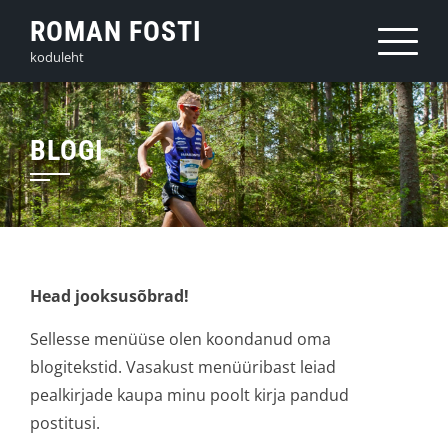
Skip
ROMAN FOSTI
to
koduleht
content
BLOGI
Head jooksusõbrad!
Sellesse menüüse olen koondanud oma
blogitekstid. Vasakust menüüribast leiad
pealkirjade kaupa minu poolt kirja pandud
postitusi.