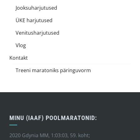
Jooksuharjutused
ÜKE harjutused
Venitusharjutused
Vlog
Kontakt
Treeni maratoniks päringuvorm
MINU (IAAF) POOLMARATONID:
2020 Gdynia MM, 1:03:03, 59. koht;