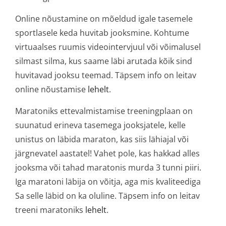
Online nõustamine on mõeldud igale tasemele
sportlasele keda huvitab jooksmine. Kohtume
virtuaalses ruumis videointervjuul või võimalusel
silmast silma, kus saame läbi arutada kõik sind
huvitavad jooksu teemad. Täpsem info on leitav
online nõustamise
lehelt
.
Maratoniks ettevalmistamise treeningplaan on
suunatud erineva tasemega jooksjatele, kelle
unistus on läbida maraton, kas siis lähiajal või
järgnevatel aastatel! Vahet pole, kas hakkad alles
jooksma või tahad maratonis murda 3 tunni piiri.
Iga maratoni läbija on võitja, aga mis kvaliteediga
Sa selle läbid on ka oluline. Täpsem info on leitav
treeni maratoniks
lehelt
.