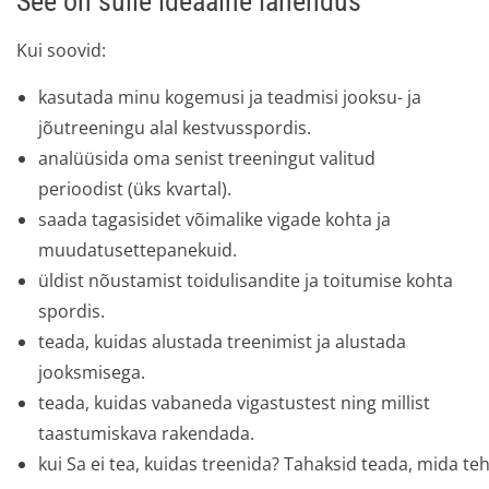
See on sulle ideaalne lahendus
Kui soovid:
kasutada minu kogemusi ja teadmisi jooksu- ja
jõutreeningu alal kestvusspordis.
analüüsida oma senist treeningut valitud
perioodist (üks kvartal).
saada tagasisidet võimalike vigade kohta ja
muudatusettepanekuid.
üldist nõustamist toidulisandite ja toitumise kohta
spordis.
teada, kuidas alustada treenimist ja alustada
jooksmisega.
teada, kuidas vabaneda vigastustest ning millist
taastumiskava rakendada.
kui Sa ei tea, kuidas treenida? Tahaksid teada, mida teha