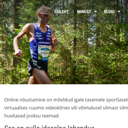
ESILEHT
MINUST
BLOGI
Online nõustamine on mõeldud igale tasemele sportlase
virtuaalses ruumis videokõnes või võimalusel silmast silm
huvitavad jooksu teemad.