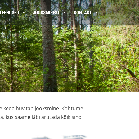
TEENUSED
JOOKSMISEST
KONTAKT
le keda huvitab jooksmine. Kohtume
a, kus saame läbi arutada kõik sind