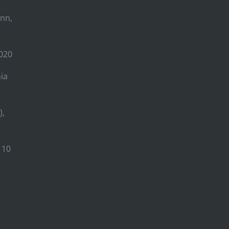
inn,
2020
ia
),
 10