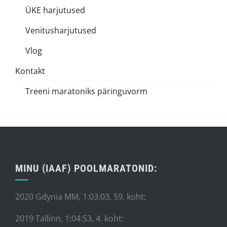
ÜKE harjutused
Venitusharjutused
Vlog
Kontakt
Treeni maratoniks päringuvorm
MINU (IAAF) POOLMARATONID:
2020 Gdynia MM, 1:03:03, 59. koht;
2019 Tallinn, 1:04:53, 4. koht;