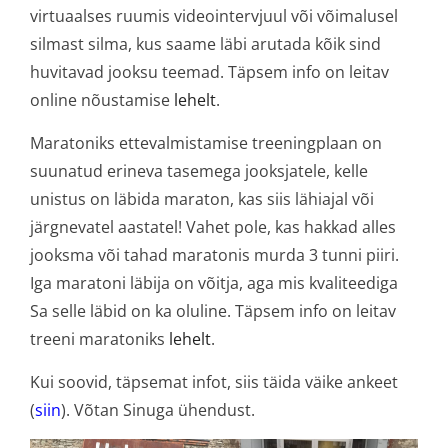
virtuaalses ruumis videointervjuul või võimalusel
silmast silma, kus saame läbi arutada kõik sind
huvitavad jooksu teemad. Täpsem info on leitav
online nõustamise
lehelt
.
Maratoniks ettevalmistamise treeningplaan on
suunatud erineva tasemega jooksjatele, kelle
unistus on läbida maraton, kas siis lähiajal või
järgnevatel aastatel! Vahet pole, kas hakkad alles
jooksma või tahad maratonis murda 3 tunni piiri.
Iga maratoni läbija on võitja, aga mis kvaliteediga
Sa selle läbid on ka oluline. Täpsem info on leitav
treeni maratoniks
lehelt
.
Kui soovid, täpsemat infot, siis täida väike ankeet
(
siin
). Võtan Sinuga ühendust.