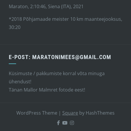
Maraton, 2:10:46, Siena (ITA), 2021
*2018 Põhjamaade meister 10 km maanteejooksus,
30:20
E-POST: MARATONIMEES@GMAIL.COM
Küsimuste / pakkumiste korral võta minuga
ühendust!
Tänan Mallor Malmret fotode eest!
WordPress Theme
|
Square
by HashThemes